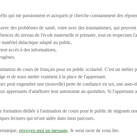
défis qui me passionnent et auxquels je cherche constamment des répons
vec des problèmes de santé, voire avec des traumatismes, qui peuvent fa
nces du niveau de l'école maternelle et primaire, tout en respectant l'a
 matériel didactique adapté au public,
ment accès à des informations,
rogènes.
animation de cours de français pour un public scolarisé. C'est un métier
ge et de nous mettre vraiment à la place de l'apprenant.
chec peut engendrer une (nouvelle) perte de confiance en soi, une auto
ux apprenants d'améliorer leur autonomie au quotidien. Si l'apprenant a 
e formation dédiée à l'animation de cours pour le public de migrants non
lques lectures qui m'ont aidée dans mon parcours.
 remarque,
envoyez-moi un message
. Je serai ravie de vous lire.