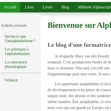
Menu
Accueil
Liens
Livres
Blog
Méthode Alphascript
Bienvenue sur Alp
Articles récents
Qu'est-ce que
l'(an)alphabétisme ?
Le blog d'une formatrice
Les prérequis à
l'alphabétisation
Je m'appelle Mary van den Brandt. D
La conscience
romande. C'est pendant mes études de ling
phonologique
dans ce domaine. Plus tard, j'ai créé une
d'apprentissage pour mes cours. Je suis c
Véritech
Les apprenants analphabètes (c'est à 
de développement et les prises de conscie
langue orale, des dessins et des symboles
même manière. Être analphabète, ce n'est 
pour ceux qui ont grandi en Europe, où qua