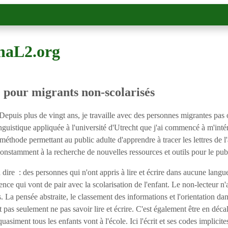
haL2.org
 pour migrants non-scolarisés
epuis plus de vingt ans, je travaille avec des personnes migrantes pas 
uistique appliquée à l'université d'Utrecht que j'ai commencé à m'intére
 méthode permettant au public adulte d'apprendre à tracer les lettres de 
onstamment à la recherche de nouvelles ressources et outils pour le publ
dire : des personnes qui n'ont appris à lire et écrire dans aucune langue
nce qui vont de pair avec la scolarisation de l'enfant. Le non-lecteur 
. La pensée abstraite, le classement des informations et l'orientation da
pas seulement ne pas savoir lire et écrire. C'est également être en déca
siment tous les enfants vont à l'école. Ici l'écrit et ses codes implicit